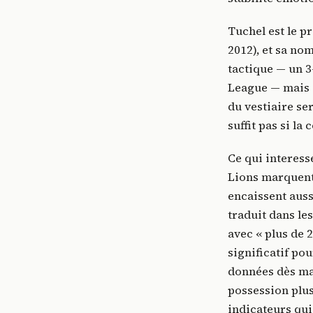
Tuchel est le p
2012), et sa no
tactique — un 3-
League — mais s
du vestiaire ser
suffit pas si la
Ce qui interesse
Lions marquent 
encaissent aussi
traduit dans le
avec « plus de 
significatif po
données dès ma
possession plus
indicateurs qui