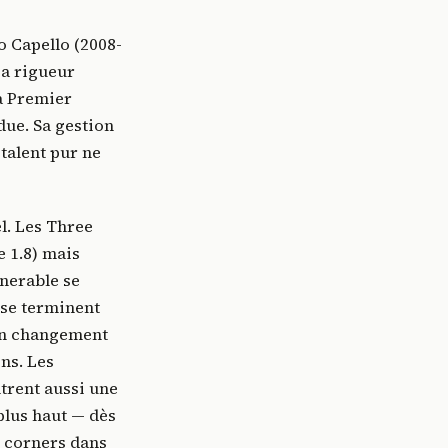
o Capello (2008-
sa rigueur
la Premier
due. Sa gestion
 talent pur ne
el. Les Three
 1.8) mais
lnerable se
 se terminent
 Un changement
ns. Les
trent aussi une
plus haut — dès
e corners dans