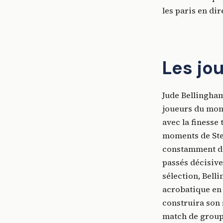
les paris en dir
Les jo
Jude Bellingham
joueurs du mond
avec la finesse
moments de Ste
constamment dan
passés décisives
sélection, Bell
acrobatique en 
construira son
match de groupe