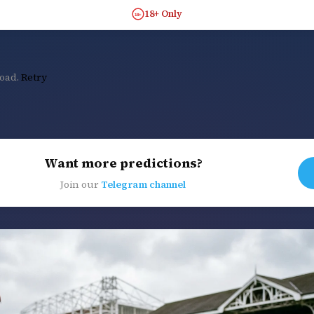
18+ Only
18+
load.
Retry
Want more predictions?
Join our
Telegram channel