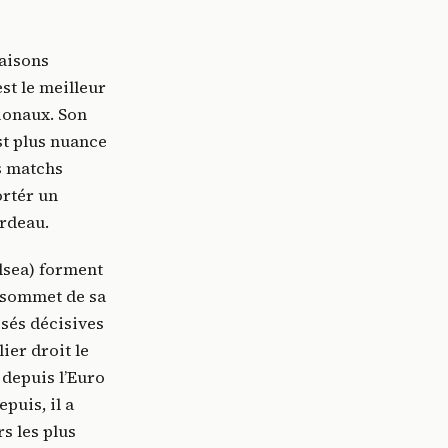
saisons
st le meilleur
tionaux. Son
st plus nuance
s matchs
ortér un
ardeau.
lsea) forment
e sommet de sa
ssés décisives
ier droit le
 depuis l’Euro
puis, il a
s les plus