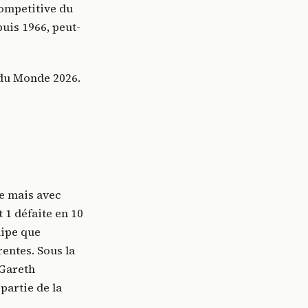
competitive du
puis 1966, peut-
 du Monde 2026.
re mais avec
 1 défaite en 10
uipe que
rentes. Sous la
 Gareth
partie de la