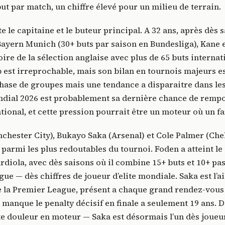
ut par match, un chiffre élevé pour un milieu de terrain.
e le capitaine et le buteur principal. A 32 ans, après dès 
Bayern Munich (30+ buts par saison en Bundesliga), Kane e
toire de la sélection anglaise avec plus de 65 buts interna
b est irreprochable, mais son bilan en tournois majeurs e
hase de groupes mais une tendance a disparaitre dans le
ondial 2026 est probablement sa dernière chance de remp
tional, et cette pression pourrait être un moteur où un f
chester City), Bukayo Saka (Arsenal) et Cole Palmer (Che
rs parmi les plus redoutables du tournoi. Foden a atteint l
diola, avec dès saisons où il combine 15+ buts et 10+ pa
e — dès chiffres de joueur d’elite mondiale. Saka est l’ail
e la Premier League, présent a chaque grand rendez-vous
t manque le penalty décisif en finale a seulement 19 ans. De
e douleur en moteur — Saka est désormais l’un dès joueur