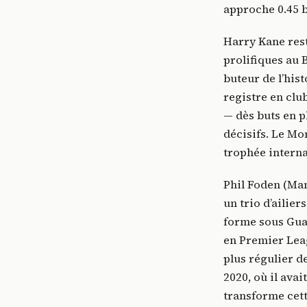
approche 0.45 b
Harry Kane rest
prolifiques au 
buteur de l’his
registre en clu
— dès buts en p
décisifs. Le M
trophée interna
Phil Foden (Man
un trio d’ailie
forme sous Guar
en Premier Leagu
plus régulier d
2020, où il avai
transforme cett