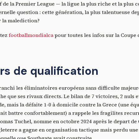
f de la Premier League — la ligue la plus riche et la plus 
ernelle question : cette génération, la plus talentueuse de
r la malediction?
itez
footballmondialca
pour toutes les infos sur la Coupe
rs de qualification
franchi les éliminatoires européens sans difficulte majeu
 que ses rivaux directs. Le bilan de 7 victoires, 2 nuls et
de, mais la défaite 1-0 à domicile contre la Grece (une éq
vait battre confortablement) a rappele les fragilites recur
homas Tuchel, nomme en octobre 2024 après le depart de
gleterre a gagne en organisation tactique mais perdu une 
onnelle que Southgate avait construite.