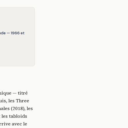
nde — 1966 et
nique — titré
is, les Three
ales (2018), les
 les tabloids
rive avec le