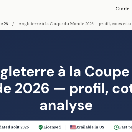
Guide
c 26
/
Angleterre à la Coupe du Monde 2026 — profil, cotes et a
gleterre à la Coupe
 2026 — profil, co
analyse
ated août 2026
Licensed
Available in US
Fast p