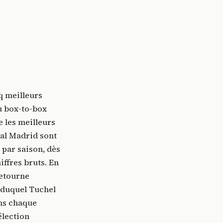
s
q meilleurs
u box-to-box
e les meilleurs
al Madrid sont
 par saison, dès
iffres bruts. En
retourne
r duquel Tuchel
ans chaque
élection