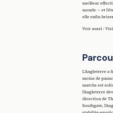
meilleur effecti
monde — et l’ét
elle enfin brise
Voir aussi : Vis
Parcou
L’Angleterre a 
moins de panache
matchs est soli
l’Angleterre de
direction de T
Southgate, l’An
stabilite emoti