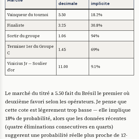
Marche
decimale
implicite
Vainqueur du tournoi
5.50
18.2%
Finaliste
3.25
30.8%
Sortir du groupe
1.06
94%
Terminer 1er du Groupe
1.45
69%
C
Vinicius Jr — Soulier
11.00
9.1%
d’or
Le marché du titré a 5.50 fait du Brésil le premier où
deuxième favori selon les opérateurs. Je pense que
cette cote est légerement trop basse — elle implique
18% de probabilité, alors que les données récentes
(quatre éliminations consecutives en quarts)
suggerent une probabilité réelle plus proche de 12-