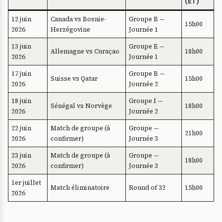
(ET)
12 juin
Canada vs Bosnie-
Groupe B —
15h00
2026
Herzégovine
Journée 1
13 juin
Groupe E —
Allemagne vs Curaçao
18h00
2026
Journée 1
17 juin
Groupe B —
Suisse vs Qatar
15h00
2026
Journée 2
18 juin
Groupe I —
Sénégal vs Norvège
18h00
2026
Journée 2
22 juin
Match de groupe (à
Groupe —
21h00
2026
confirmer)
Journée 3
23 juin
Match de groupe (à
Groupe —
18h00
2026
confirmer)
Journée 3
1er juillet
Match éliminatoire
Round of 32
15h00
2026