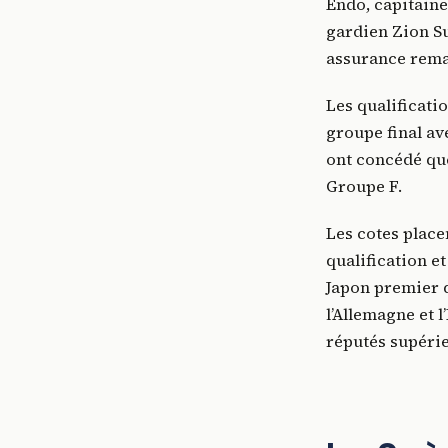
Endo, capitaine 
gardien Zion Su
assurance rema
Les qualificati
groupe final ave
ont concédé que
Groupe F.
Les cotes place
qualification et
Japon premier d
l’Allemagne et 
réputés supérie