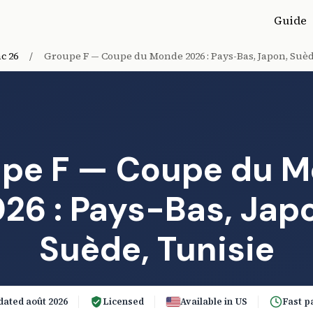
Guide
c 26
/
Groupe F — Coupe du Monde 2026 : Pays-Bas, Japon, Suèd
pe F — Coupe du 
26 : Pays-Bas, Jap
Suède, Tunisie
ated août 2026
Licensed
Available in US
Fast p