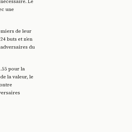
 nécessaire. Le
vec une
emiers de leur
24 buts et n’en
s adversaires du
.55 pour la
e la valeur, le
contre
versaires