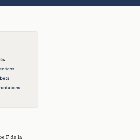
lés
jections
 bets
rontations
pe F de la