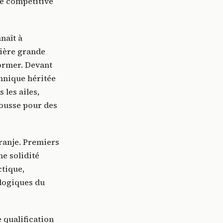
pe compétitive
naît à
nière grande
ormer. Devant
chnique héritée
 les ailes,
ousse pour des
ranje. Premiers
ne solidité
ctique,
 logiques du
 qualification