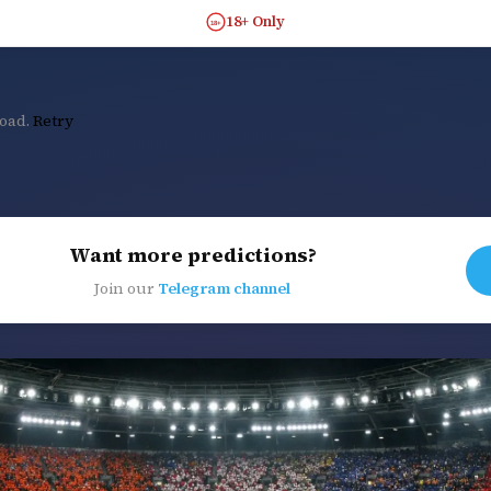
18+ Only
18+
load.
Retry
Want more predictions?
Join our
Telegram channel