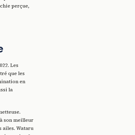
rchie perçue,
e
022. Les
tré que les
mination en
ssi la
metteuse.
à son meilleur
s ailes. Wataru