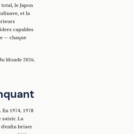
total, le Japon
dinave, et la
arieurs
siders capables
nce — chaque
 du Monde 2026.
anquant
. En 1974, 1978
 saisir. La
 d’enfin briser