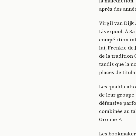
la malédiction
après des années
Virgil van Dijk 
Liverpool. À 35
compétition in
lui, Frenkie de
de la tradition
tandis que la 
places de titula
Les qualificati
de leur groupe 
défensive parfo
combinée au tal
Groupe F.
Les bookmakers 