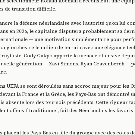
. Le sélectionneur Ronald Koeman a reconstruit une équi
 de transition difficile.
ancre la défense néerlandaise avec l’autorité qu’on lui con
 ans en 2026, le capitaine disputera probablement sa der
ternationale — une motivation supplémentaire pour perf
 Jong orchestre le milieu de terrain avec une élégance te
 Cruyffiste. Cody Gakpo apporte la menace offensive depuis
nouvelle génération — Xavi Simons, Ryan Gravenberch — p
ire.
ons UEFA se sont déroulées sans accroc majeur pour les O
devant la France et la Grèce, les Pays-Bas ont démontré u
is absente lors des tournois précédents. Cette rigueur ta
ent offensif traditionnel, fait des Néerlandais les favoris
placent les Pays-Bas en tête du groupe avec des cotes de