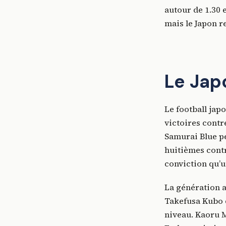
autour de 1.30 e
mais le Japon r
Le Japo
Le football jap
victoires contr
Samurai Blue pe
huitièmes contr
conviction qu’u
La génération 
Takefusa Kubo d
niveau. Kaoru M