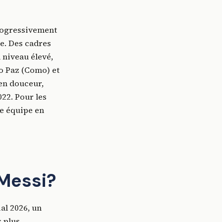
progressivement
e. Des cadres
 niveau élevé,
o Paz (Como) et
 en douceur,
22. Pour les
ne équipe en
 Messi?
al 2026, un
s plus