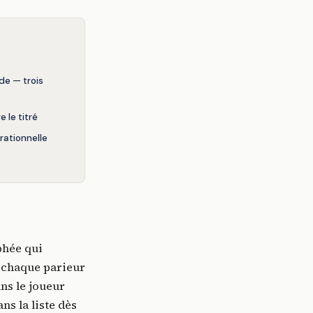
de — trois
 le titré
rationnelle
phée qui
e chaque parieur
ans le joueur
ns la liste dès