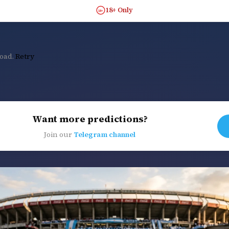
18+ Only
18+
load.
Retry
Want more predictions?
Join our
Telegram channel