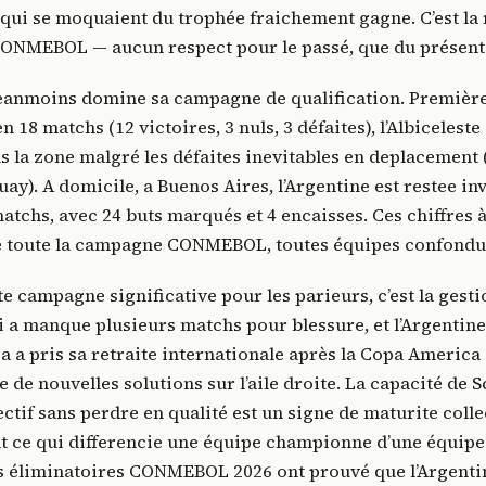
qui se moquaient du trophée fraichement gagne. C’est la 
CONMEBOL — aucun respect pour le passé, que du présent
neanmoins domine sa campagne de qualification. Premièr
n 18 matchs (12 victoires, 3 nuls, 3 défaites), l’Albicelest
s la zone malgré les défaites inevitables en deplacement
ay). A domicile, a Buenos Aires, l’Argentine est restee in
matchs, avec 24 buts marqués et 4 encaisses. Ces chiffres 
de toute la campagne CONMEBOL, toutes équipes confondu
te campagne significative pour les parieurs, c’est la gesti
 a manque plusieurs matchs pour blessure, et l’Argentine
a a pris sa retraite internationale après la Copa America 
e de nouvelles solutions sur l’aile droite. La capacité de S
ectif sans perdre en qualité est un signe de maturite colle
nt ce qui differencie une équipe championne d’une équip
s éliminatoires CONMEBOL 2026 ont prouvé que l’Argentin