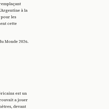
n remplaçant
’Argentine à la
 pour les
ent cette
 du Monde 2026.
ricains est un
rouvait a jouer
 mètres, devant