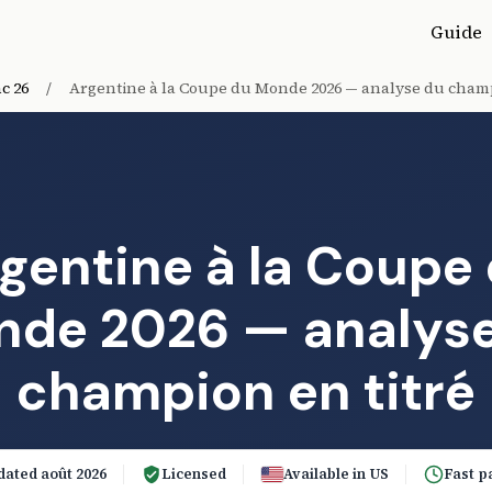
Guide
c 26
/
Argentine à la Coupe du Monde 2026 — analyse du champ
gentine à la Coupe
de 2026 — analys
champion en titré
ated août 2026
Licensed
Available in US
Fast p