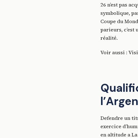
26 n’est pas ac
symbolique, pas
Coupe du Monde 
parieurs, c’est
réalité.
Voir aussi : Vis
Qualif
l’Arge
Defendre un ti
exercice d’humi
en altitude a La