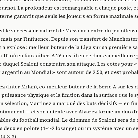
ournoi. La profondeur est remarquable a chaque poste, et
erne garantit que seuls les joueurs en forme maximale s
est le successeur naturel de Messi au centre du jeu offens
, mais par l’influence. Depuis son transfert de Manchester C
 a explose : meilleur buteur de la Liga sur sa première s
n 10 où en faux ailier. A 26 ans, il entre dans sa meilleure
r duquel Scaloni construira son attaque. Les cotes pour «
 argentin au Mondial » sont autour de 2.50, et c’est proba
z (Inter Milan), co-meilleur buteur de la Serie A sur les 
a puissance physique et la finition dans la surface que le 
En sélection, Martinez a marqué dès buts décisifs — en fin
otamment — et son entente avec Alvarez forme un duo d’
ables du football mondial. Le dilemme de Scaloni sera de 
s deux en pointe (4-4-2 losange) où un système avec un se
(4-3-3).