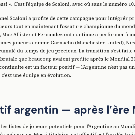
ssi ». C’est l’équipe de Scaloni, avec où sans le numéro 10.
onel Scaloni a profite de cette campagne pour intégrér 
ueurs tout en maintenant l’ossature championne du mond
Mac Allister et Fernandez ont continue a performer à un
jeunes joueurs comme Garnacho (Manchester United), Nic
umulé du temps de jeu precieux. La transition s’est faite
 brutale que beaucoup avaient predite après le Mondial 20
continuite est un facteur positif — l’Argentine n’est pas u
 c’est une équipe en évolution.
tif argentin — après l’ère
 les listes de joueurs potentiels pour l’Argentine au Mondi
 : même sans Messi titulaire, cet effectif est l’un dès troi