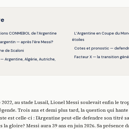
re
ations CONMEBOL de l’Argentine
L’Argentine en Coupe du Mon
étoiles
f argentin — après l’ère Messi?
Cotes et pronostic — defendre
me de Scaloni
Facteur X — la transition géné
— Argentine, Algérie, Autriche,
2022, au stade Lusail, Lionel Messi soulevait enfin le tro
égende. Trois ans et demi plus tard, la question qui hant
te est celle-ci : l’Argentine peut-elle defendre son titré s
rs la gloire? Messi aura 39 ans en juin 2026. Sa présence da