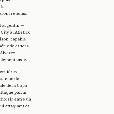
 la
eront retenus.
if argentin —
ity à l’Atletico
aison, capable
 période et sera
 Alvarez
blement juste.
dernières
système de
ale de la Copa
attaque parmi
choisir entre un
ul attaquant et