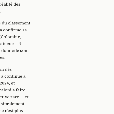
réalité dès
.
e du classement
e a confirme sa
 (Colombie,
vaincue — 9
à domicile sont
es.
on dès
 a continue a
2024, et
caloni a faire
ctive rare — et
e simplement
e n’est plus