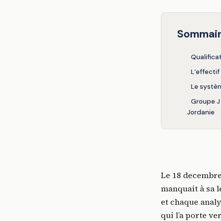
Sommai
Qualific
L’effecti
Le systè
Groupe J 
Jordanie
Le 18 decembre 
manquait à sa l
et chaque analys
qui l’a porte ve