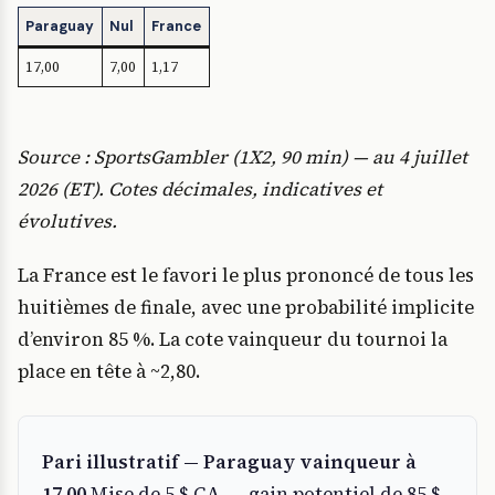
Paraguay
Nul
France
17,00
7,00
1,17
Source : SportsGambler (1X2, 90 min) — au 4 juillet
2026 (ET). Cotes décimales, indicatives et
évolutives.
La France est le favori le plus prononcé de tous les
huitièmes de finale, avec une probabilité implicite
d’environ 85 %. La cote vainqueur du tournoi la
place en tête à ~2,80.
Pari illustratif — Paraguay vainqueur à
17,00
Mise de 5 $ CA → gain potentiel de 85 $