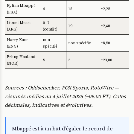
Kylian Mbappé
6
18
~2,25
(FRA)
Lionel Messi
6–7
19
~2,40
(ARG)
(conflit)
Harry Kane
non
non spécifié
~8,50
(ENG)
spécifié
Erling Haaland
5
5
~23,00
(NOR)
Sources : Oddschecker, FOX Sports, RotoWire —
résumés médias au 4 juillet 2026 (~09:00 ET). Cotes
décimales, indicatives et évolutives.
Mbappé est à un but d’égaler le record de