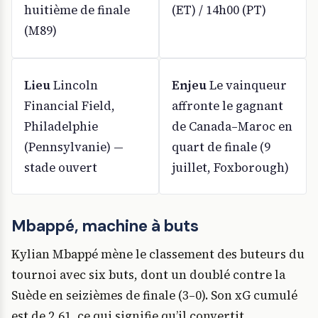
huitième de finale
(ET) / 14h00 (PT)
(M89)
Lieu
Lincoln
Enjeu
Le vainqueur
Financial Field,
affronte le gagnant
Philadelphie
de Canada–Maroc en
(Pennsylvanie) —
quart de finale (9
stade ouvert
juillet, Foxborough)
Mbappé, machine à buts
Kylian Mbappé mène le classement des buteurs du
tournoi avec six buts, dont un doublé contre la
Suède en seizièmes de finale (3–0). Son xG cumulé
est de 2,61, ce qui signifie qu’il convertit